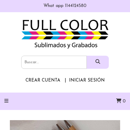
What app 1144124580
CREAR CUENTA
INICIAR SESIÓN
0