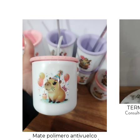
TER
Consult
Mate polimero antivuelco