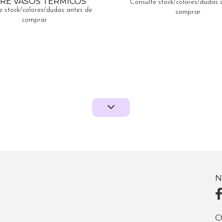
RE VASOS TERMICOS
Consulte stock/colores/dudas 
e stock/colores/dudas antes de
comprar
comprar
N
C