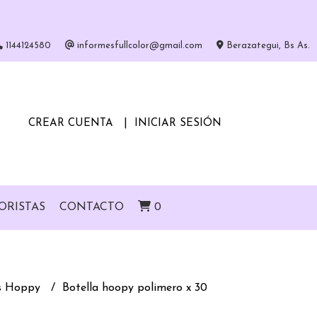
1144124580
informesfullcolor@gmail.com
Berazategui, Bs As.
CREAR CUENTA
INICIAR SESIÓN
ORISTAS
CONTACTO
0
as Hoppy
Botella hoopy polimero x 30