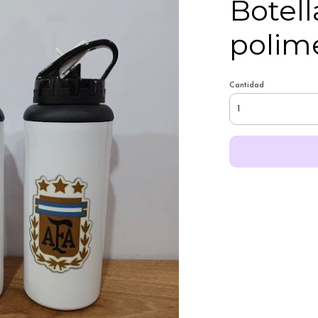
Botel
polim
Cantidad