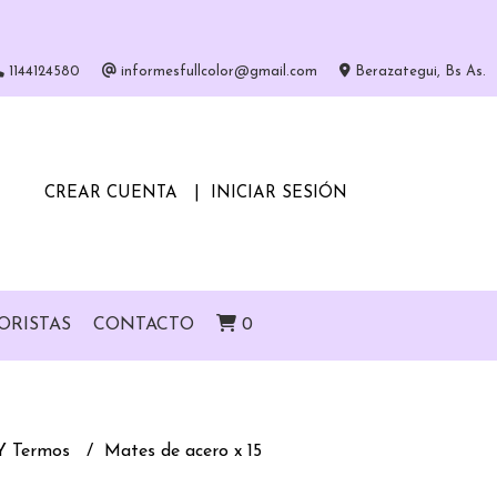
1144124580
informesfullcolor@gmail.com
Berazategui, Bs As.
CREAR CUENTA
INICIAR SESIÓN
ORISTAS
CONTACTO
0
Y Termos
Mates de acero x 15