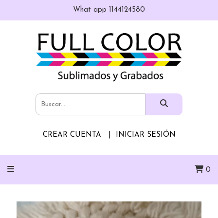
What app 1144124580
CREAR CUENTA
INICIAR SESIÓN
0