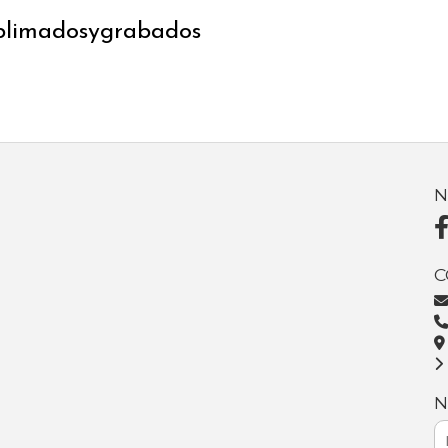
ublimadosygrabados
N
C
N