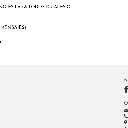
EÑO ES PARA TODOS IGUALES O
(MENSAJES)
s
N
C